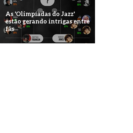
As 'Olimpíadas do Jazz'
estão gerando intrigas entre
fãs
-
25 de jul. de 2021
1 min de leitura
O jazz de Hiromi Uehara na
abertura das Olimpíadas