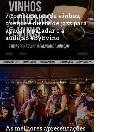
7 combinações de vinhos,
queijos e discos de jazz para
aguçar o paladar e a
audição #ByEvino
-
22 de dez. de 2021
1 min de leitura
As melhores apresentações