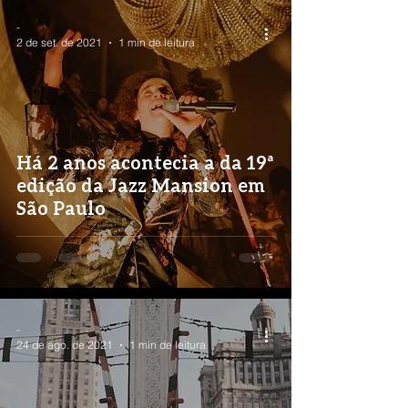
-
2 de set. de 2021
1 min de leitura
Há 2 anos acontecia a da 19ª
edição da Jazz Mansion em
São Paulo
-
24 de ago. de 2021
1 min de leitura