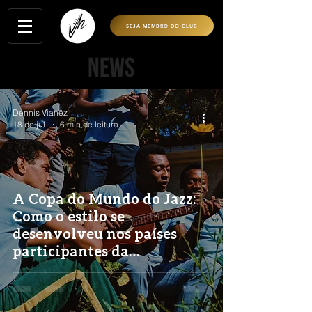
SEJA MEMBRO DO CLUB
news
Dennis Vianêz
18 de jul.
6 min de leitura
A Copa do Mundo do Jazz:
Como o estilo se
desenvolveu nos países
participantes da
competição