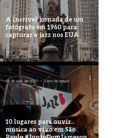
A incrível jornada de um
fotógrafo em 1960 para
capturar o jazz nos EUA
-
18 de ago. de 2021
3 min de leitura
10 lugares para ouvir
música ao vivo em São
Paulo #JuntoComJameson