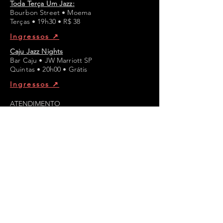
Toda Terça Um Jazz:
Bourbon Street • Moema
Terças • 19h30 • R$ 38
Ingressos ↗︎
Caju Jazz Nights
Bar Caju • JW Marriott SP
Quintas • 20h00 • Grátis
Ingressos ↗︎
ATENDIMENTO
Email:
jazz@jazzmansion.com
WhatsApp:
(11) 97660-1190
CANAIS
WhatsApp ↗︎
Instagram ↗︎