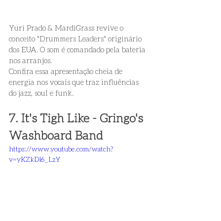
Yuri Prado & MardiGrass revive o 
conceito "Drummers Leaders" originário 
dos EUA. O som é comandado pela bateria 
nos arranjos. 
Confira essa apresentação cheia de 
energia nos vocais que traz influências 
do jazz, soul e funk. 
7. It's Tigh Like - Gringo's 
Washboard Band
https://www.youtube.com/watch?
v=yKZkDl6_LzY