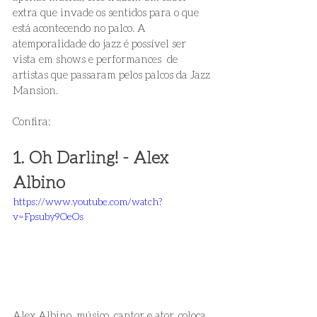
extra que invade os sentidos 
para o que 
está acontecendo no palco.
 A 
atemporalidade do jazz é possível ser 
vista em shows e performances  de 
artistas que passaram pelos palcos da Jazz 
Mansion.
Confira:
1. Oh Darling! - Alex 
Albino 
https://www.youtube.com/watch?
v=Fpsuby9OeOs
Alex Albino, músico, cantor e ator, coloca 