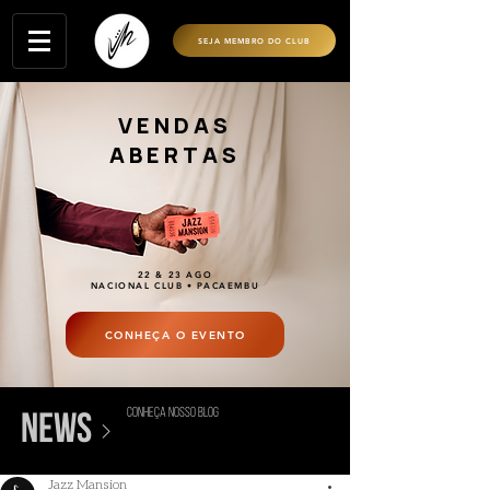
SEJA MEMBRO DO CLUB
VENDAS
ABERTAS
22 & 23 AGO
NACIONAL CLUB • PACAEMBU
CONHEÇA O EVENTO
conheça nosso blog
>
news
Jazz Mansion