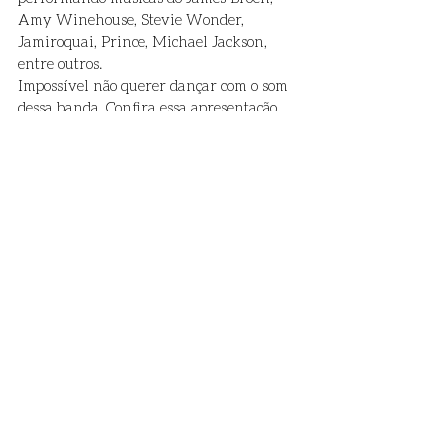
Amy Winehouse, Stevie Wonder, 
Jamiroquai, Prince, Michael Jackson, 
entre outros. 
Impossível não querer dançar com o som 
dessa banda. Confira essa apresentação 
com a música Valerie da Amy 
Winehouse. 
11. Bônus! Blowin'in The 
Wind - Alex Albino
https://www.youtube.com/watch?
v=pqoS4k_7Rso
É possível ver outras apresentações no 