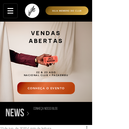
SEJA MEMBRO DO CLUB
VENDAS
ABERTAS
22 & 23 AGO
NACIONAL CLUB • PACAEMBU
CONHEÇA O EVENTO
conheça nosso blog
>
news
23 de jun. de 2020
1 min de leitura