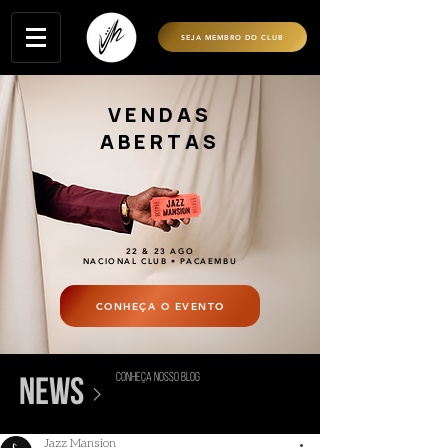
SEJA MEMBRO DO CLUB
VENDAS
ABERTAS
22 & 23 AGO
NACIONAL CLUB • PACAEMBU
CONHEÇA O EVENTO
conheça nosso blog
>
news
Jazz Mansion