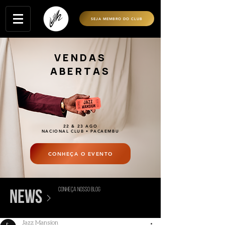
SEJA MEMBRO DO CLUB
VENDAS
ABERTAS
22 & 23 AGO
NACIONAL CLUB • PACAEMBU
CONHEÇA O EVENTO
conheça nosso blog
>
news
Jazz Mansion