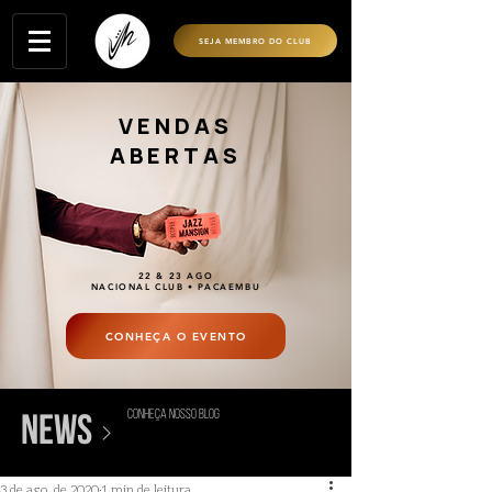
SEJA MEMBRO DO CLUB
VENDAS
ABERTAS
22 & 23 AGO
NACIONAL CLUB • PACAEMBU
CONHEÇA O EVENTO
conheça nosso blog
>
news
3 de ago. de 2020
1 min de leitura