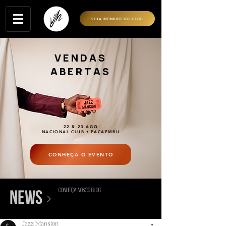
SEJA MEMBRO DO CLUB
VENDAS
ABERTAS
22 & 23 AGO
NACIONAL CLUB • PACAEMBU
CONHEÇA O EVENTO
conheça nosso blog
>
news
Jazz Mansion