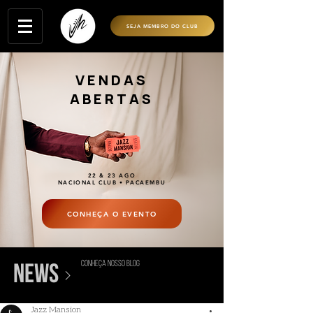
SEJA MEMBRO DO CLUB
VENDAS
ABERTAS
22 & 23 AGO
NACIONAL CLUB • PACAEMBU
CONHEÇA O EVENTO
conheça nosso blog
>
news
Jazz Mansion