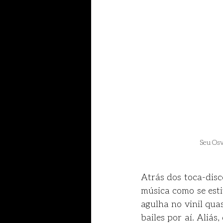
Seu Osv
Atrás dos toca-disc
música como se est
agulha no vinil qua
bailes por aí. Aliás