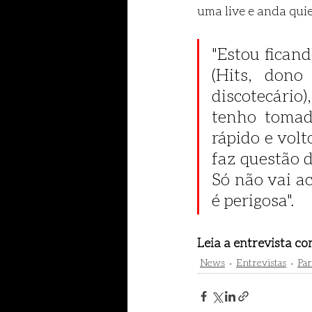
uma live e anda quie
"Estou fican
(Hits, dono
discotecário)
tenho tomado
rápido e volt
faz questão d
Só não vai a
é perigosa".
Leia a entrevista co
News
Entrevistas
Par