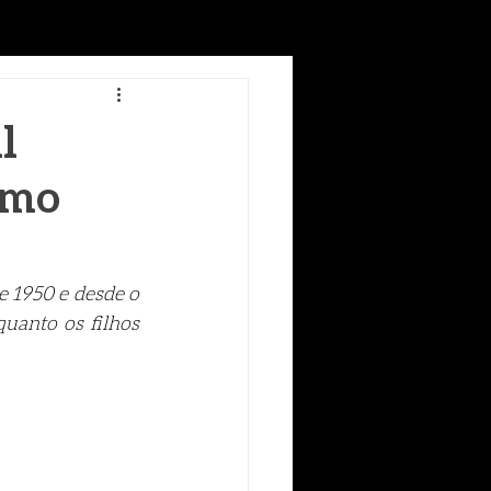
l
imo
1950 e desde o 
uanto os filhos 