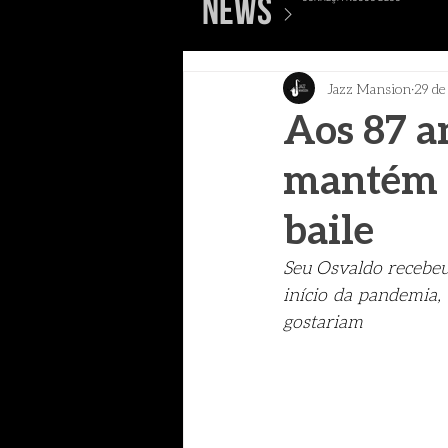
>
news
Jazz Mansion
29 de
Aos 87 a
mantém c
baile
ver mais posts
Seu Osvaldo recebeu
início da pandemia,
gostariam