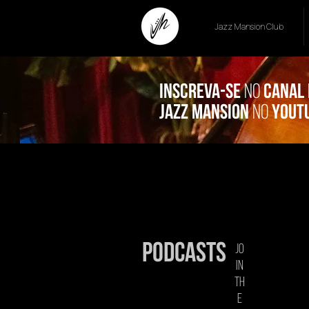
Jazz Mansion Club
inscreva-se
no
canal
jazz mansion
no
yout
podcasts
jo
in
th
e