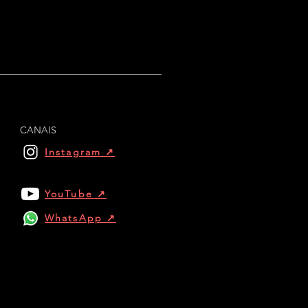
CANAIS
Instagram ↗︎
YouTube ↗︎
WhatsApp ↗︎