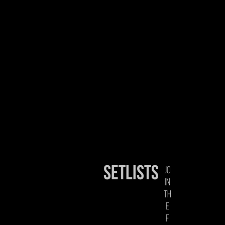
setlists
jo
in
th
e
f