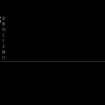
s
jo
in
th
e
f
a
mi
ly