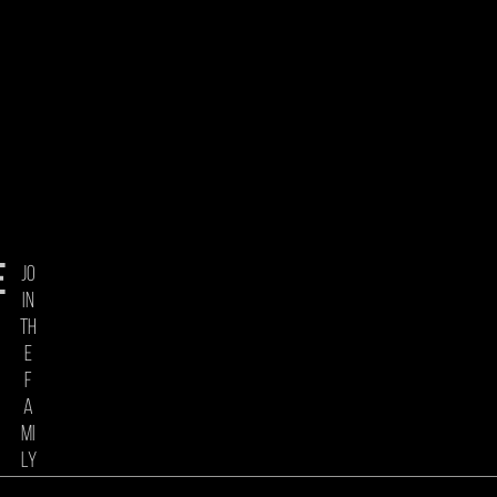
e
jo
in
th
e
f
a
mi
ly