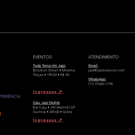
EVENTOS
ATENDIMENTO
Toda Terça Um Jazz:
Email:
Bourbon Street • Moema
jazz@jazzmansion.com
Terças • 19h30 • R$ 38
WhatsApp:
(11) 97660-1190
Ingressos ↗︎
PERIÊNCIA
Caju Jazz Nights
Bar Caju • JW Marriott SP
Quintas • 20h00 • Grátis
Ingressos ↗︎