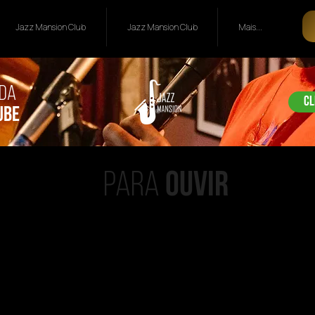
Jazz Mansion Club
Jazz Mansion Club
Mais...
da
cl
ube
para
ouvir