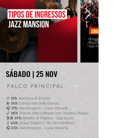
SÁBADO | 25 NOV
SÁBADO | 25 NOV
PALCO PRINCIPAL
🎉 15h
Abertura do Evento
🎤 16h
Cortejo com Sofia Gayoso
🎧 17h
Discotecagem - Luísa Viscardi
🎷 18h
Tributo John Coltrane com Vinicius Chagas
🕺🏽 19h
Batalha de Popping - Clap Squad
🎸 20h
Dylan Triplett & The Simi Brothers
🎧 21h
Discotecagem - Luísa Viscardi