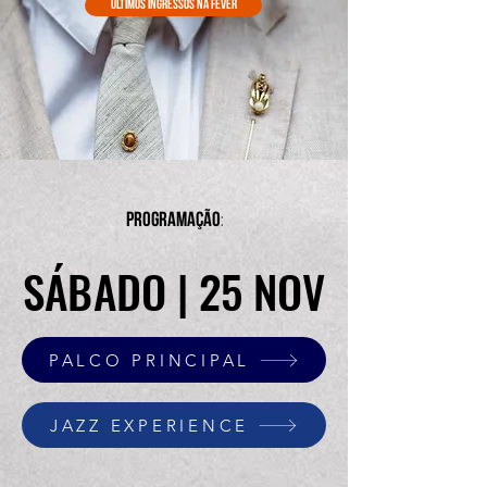
últimos ingressos NA FEVER
PROGRAMAÇÃO
:
SÁBADO | 25 NOV
SÁBADO | 25 NOV
PALCO PRINCIPAL
JAZZ EXPERIENCE