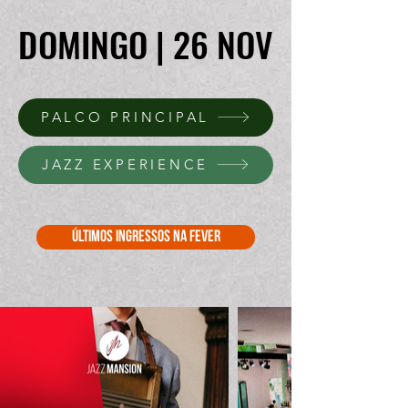
DOMINGO | 26 NOV
DOMINGO | 26 NOV
PALCO PRINCIPAL
JAZZ EXPERIENCE
últimos ingressos NA FEVER