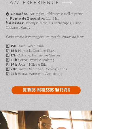
JAZZ EXPERIENCE
🏠 Cômodos:
Bar Inglês, Biblioteca e Hall Superior
♌
Ponto
de Encontro:
Lion Hall
🎙️
Artistas:
Henrique Mota, Os Barbapapas, Luísa
Caetano e Cassy
Cada sessão homenageia um trio de lendas do jazz:
1️⃣ 15h
Duke, Ray e Nina
2️⃣ 16h
Hancock, Donato e Djavan
3️⃣ 17h
Coltrane, Hermeto e Gla
sper
4️⃣ 18h
Corea, Powell e Spalding
5️⃣ 19h
Jobim, Miles e Ella
6️⃣ 20h
Jarret, Santana e Dominguinhos
7️⃣ 21h
Bituca, Hancock e Armstrong
últimos ingressos NA FEVER