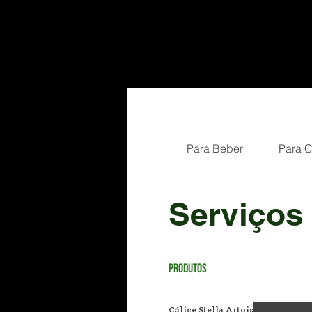
Para Beber
Para 
Serviços
Produtos
Cálice Stella Artois