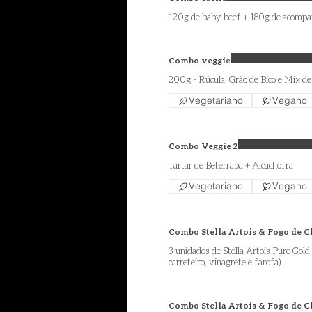
120g de baby beef + 180g de acompanh
Combo veggie
200g - Rúcula, Grão de Bico e Mix d
Vegetariano
Vegano
Combo Veggie 2
Tartar de Beterraba + Alcachofra
Vegetariano
Vegano
Combo Stella Artois & Fogo de 
3 unidades de Stella Artois Pure Gol
carreteiro, vinagrete e farofa)
Combo Stella Artois & Fogo de Ch