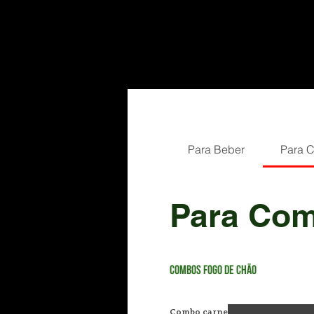
Para Beber
Para 
Para Co
Combos Fogo de Chão
Combo carne