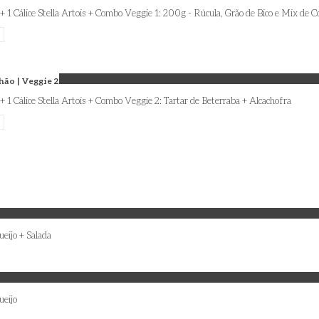
 + 1 Cálice Stella Artois + Combo Veggie 1: 200g - Rúcula, Grão de Bico e Mix de 
ão | Veggie 2
 + 1 Cálice Stella Artois + Combo Veggie 2: Tartar de Beterraba + Alcachofra
eijo + Salada
ueijo