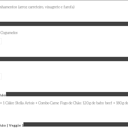
amentos (arroz carreteiro, vinagrete e farofa)
e Cogumelos
Chão
d + 1 Cálice Stella Artois + Combo Carne Fogo de Chão: 120g de baby beef + 180g
ão | Veggie 1