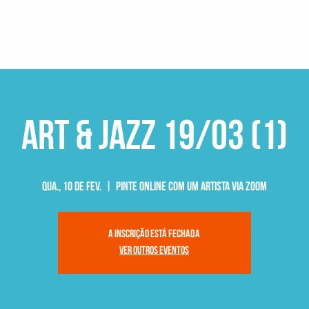
Art & Jazz 19/03 (1)
qua., 10 de fev.
  |  
Pinte Online com um Artista Via Zoom
A inscrição está fechada
Ver outros eventos