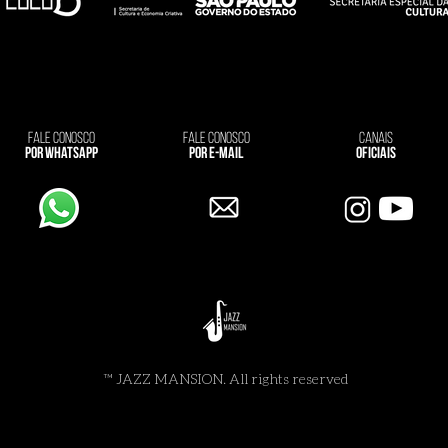
fale conosco
fale conosco
canais
por whatsapp
por e-mail
oficiais
™ JAZZ MANSION. All rights reserved