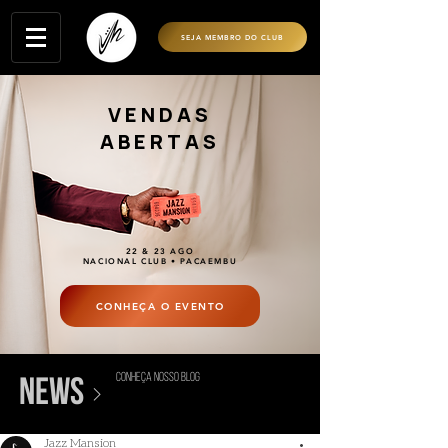
SEJA MEMBRO DO CLUB
VENDAS
ABERTAS
22 & 23 AGO
NACIONAL CLUB • PACAEMBU
CONHEÇA O EVENTO
conheça nosso blog
>
news
Jazz Mansion