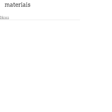
materiais
News
Posts recentes
Ver tudo