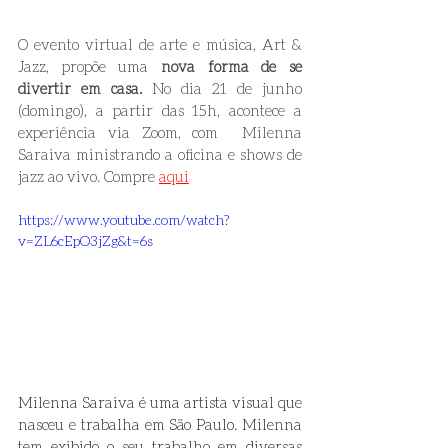
O evento virtual de arte e música, Art & 
Jazz, propõe uma 
nova forma de se 
divertir em casa. 
No dia 21 de junho 
(domingo), a partir das 15h, acontece a 
experiência via Zoom, com  Milenna 
Saraiva ministrando a oficina e shows de 
jazz ao vivo. Compre 
aqui
https://www.youtube.com/watch?
v=ZL6cEpO3jZg&t=6s
Milenna Saraiva é uma artista visual que 
nasceu e trabalha em São Paulo. Milenna 
tem exibido o seu trabalho em diversas 