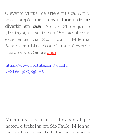
O evento virtual de arte e música, Art & 
Jazz, propõe uma 
nova forma de se 
divertir em casa. 
No dia 21 de junho 
(domingo), a partir das 15h, acontece a 
experiência via Zoom, com  Milenna 
Saraiva ministrando a oficina e shows de 
jazz ao vivo. Compre 
aqui
https://www.youtube.com/watch?
v=ZL6cEpO3jZg&t=6s
Milenna Saraiva é uma artista visual que 
nasceu e trabalha em São Paulo. Milenna 
tem exibido o seu trabalho em diversas 