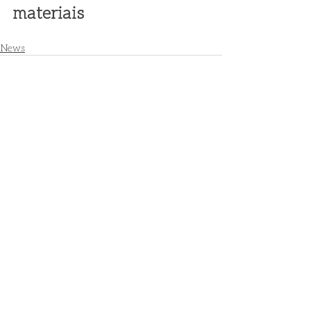
materiais
News
Posts recentes
Ver tudo