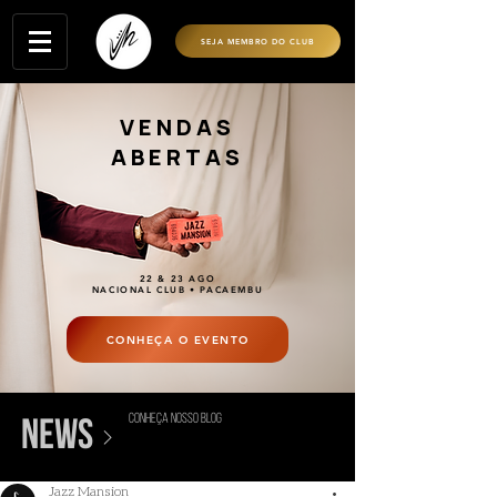
SEJA MEMBRO DO CLUB
VENDAS
ABERTAS
22 & 23 AGO
NACIONAL CLUB • PACAEMBU
CONHEÇA O EVENTO
conheça nosso blog
>
news
Jazz Mansion