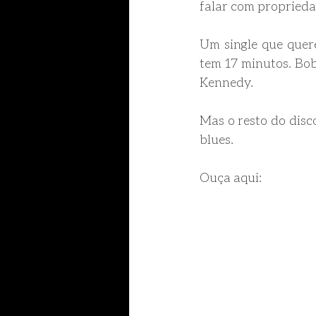
falar com proprieda
Um single que quere
tem 17 minutos. Bob
Kennedy. 
Mas o resto do disc
blues. 
Ouça aqui: