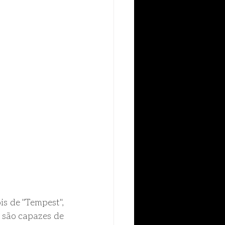
s de "Tempest", 
 são capazes de 