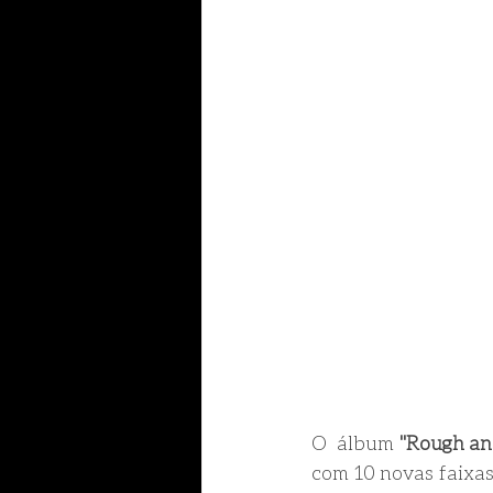
O  álbum 
"Rough a
com 10 novas faixas