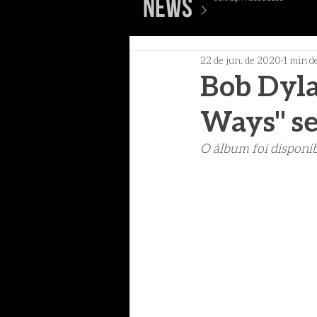
>
news
22 de jun. de 2020
1 min de
Bob Dyl
Ways" se
O álbum foi disponib
ver mais posts