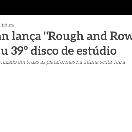
 leitura
an lança "Rough and Ro
u 39º disco de estúdio
ilizado em todas as plataformas na última sexta-feira