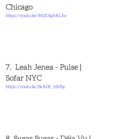
Chicago 
https://youtu.be/Mj1UigARLJw
7.  Leah Jenea - Pulse | 
Sofar NYC 
https://youtu.be/SeAfR_hKFqc
8. Sugar Sugar - Déja Vu | 