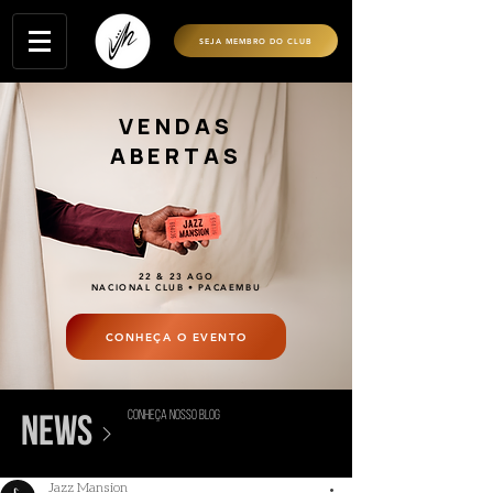
SEJA MEMBRO DO CLUB
VENDAS
ABERTAS
22 & 23 AGO
NACIONAL CLUB • PACAEMBU
CONHEÇA O EVENTO
conheça nosso blog
>
news
Jazz Mansion