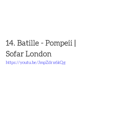
14. Batille - Pompeii | 
Sofar London 
https://youtu.be/JmpZdrx6kQg
Escute essa playlist no 
aleatório aqui.