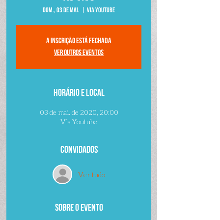
dom., 03 de mai.
  |  
Via Youtube
A inscrição está fechada
Ver outros eventos
Horário e local
03 de mai. de 2020, 20:00
Via Youtube
Convidados
Ver tudo
Sobre o evento