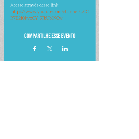
Acesse através desse link: 
https://www.youtube.com/channel/UCC
R7B2j0kyxOY-STbUb09Cw
Compartilhe esse evento
fale conosco
fale conosco
canais
por whatsapp
por e-mail
oficiais