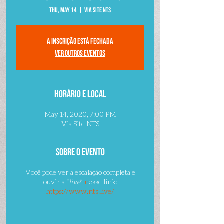
Thu, May 14
  |  
Via Site NTS
A inscrição está fechada
Ver outros eventos
Horário e local
May 14, 2020, 7:00 PM
Via Site NTS
Sobre o evento
Você pode ver a escalação completa e
ouvir a “
live
”
n
esse link:
https://www.nts.live/