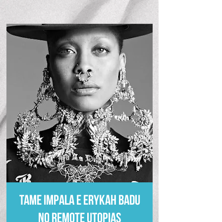
Tame Impala e Erykah Badu
no Remote Utopias