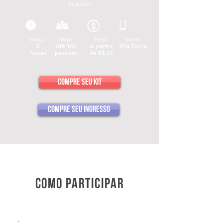
Início: 20h
Duração:
Grupo:
Preço:
Acesso:
3
Até 100
A partir
Via Zoom
horas
pessoas
de
R$ 30
compre seu kit
compre seu ingresso
como participar