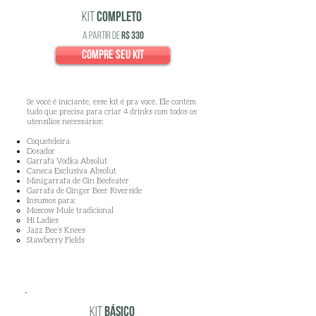
kit
completo
a partir de
R$ 330
compre seu kit
​Se você é iniciante, esse kit é pra você. Ele contém
tudo que precisa para criar 4 drinks com todos os
utensílios necessários:
Coqueteleira
Dosador
Garrafa Vodka Absolut
Caneca Exclusiva Absolut
Minigarrafa de Gin Beefeater
Garrafa de Ginger Beer Riverside
Insumos para:
Moscow Mule tradicional
Hi Ladies
Jazz Bee’s Knees
Stawberry Fields
Kit
BÁSICO