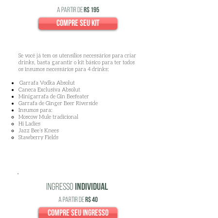
a partir de
R$ 195
compre seu kit
Se você já tem os utensílios necessários para criar
drinks, basta garantir o kit básico para ter todos
os insumos necessários para 4 drinks:
Garrafa Vodka Absolut
Caneca Exclusiva Absolut
Minigarrafa de Gin Beefeater
Garrafa de Ginger Beer Riverside
Insumos para:
Moscow Mule tradicional
Hi Ladies
Jazz Bee’s Knees
Stawberry Fields
ingresso
individual
a partir de
R$ 40
compre seu ingresso