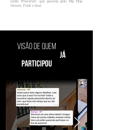
estilo 'Freestyle', que passeia pelo Hip Hop,
Groove, Funk e Soul.
visão de quem
já
participou